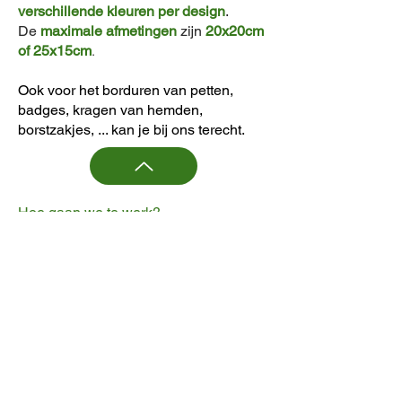
verschillende kleuren per design
.
De
maximale afmetingen
zijn
20x20cm
of 25x15cm
.
Ook voor het borduren van petten,
badges, kragen van hemden,
borstzakjes, ... kan je bij ons terecht.
Hoe gaan we te werk?
Alles begint met een goed ontwerp.
De afbeelding / tekst die geborduurd
moet worden, dient omgezet te worden
tot een bestand dat de borduurmachine
kan lezen
(het ontwerp wordt in weze vertaald in
borduursteken).
Bovendien heeft elk soort textiel