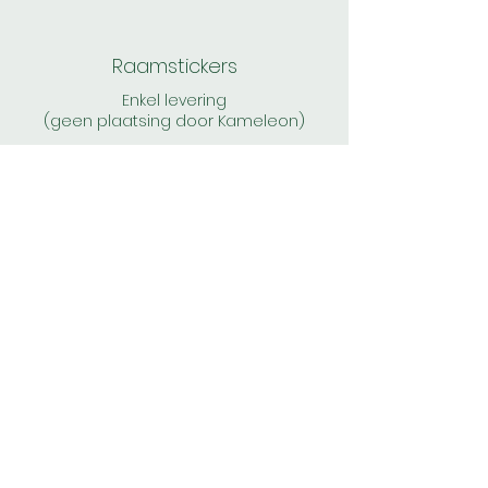
Raamstickers
Enkel levering
(geen plaatsing door Kameleon)
Doopsuiker
Personaliseer zelf uw doopsuiker met
onze stickers