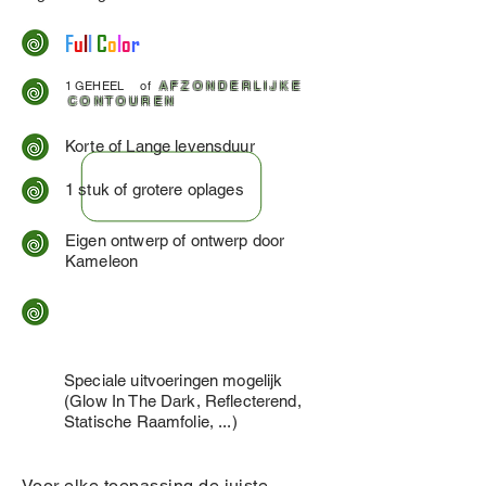
F
u
l
l
C
o
l
o
r
1 GEHEEL of
A F Z O N D E R L I J K E
C O N T O U R E N
Korte of Lange levensduur
1 stuk of grotere oplages
Eigen ontwerp of ontwerp door
Kameleon
Speciale uitvoeringen mogelijk
(Glow In The Dark, Reflecterend,
Statische Raamfolie, ...)
Voor elke toepassing de juiste